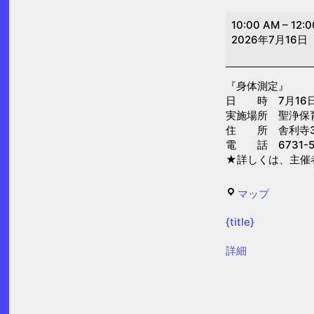
身
10:00 AM
–
12:
体
2026年7月16日
測
定
『身体測定』
(聖
日 時 7月16日(木
浄
実施場所 聖浄保
保
住 所 舎利寺3-
電 話 6731-5
育
★詳しくは、主催
園)
聖
マップ
浄
{title}
保
育
{title}
詳細
園