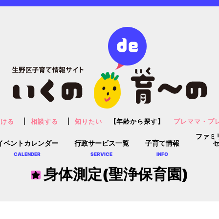
預ける
相談する
知りたい
【年齢から探す】
プレママ・プ
ファミ
イベントカレンダー
行政サービス一覧
子育て情報
CALENDER
SERVICE
INFO
身体測定(聖浄保育園)