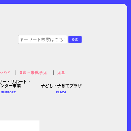
レパパ
0歳～未就学児
児童
リー・サポート・
センター事業
子ども・子育てプラザ
SUPPORT
PLAZA