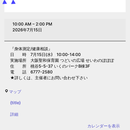
身
10:00 AM
–
2:00 PM
体
2026年7月15日
測
定/
『身体測定/健康相談』
健
日 時 7月15日(水) 10:00-14:00
康
実施場所 大阪聖和保育園 つどいの広場 せいわのぽぽぽ
相
住 所 桃谷5-5-37 いくのパークB棟3F
電 話 6777-2580
談
★詳しくは、主催者にお問い合わせ下さい
(大
阪
せ
マップ
聖
い
和
{title}
わ
保
の
{title}
詳細
育
ぽ
園)
カレンダーを表示
ぽ