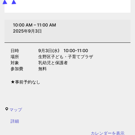
身
10:00 AM
–
11:00 AM
体
2025年9月3日
重
測
日時 9月3日(水) 10:00-11:00
定
場所 生野区子ども・子育てプラザ
①(子
対象 乳幼児と保護者
育
参加費 無料
て
★事前予約なし
プ
ラ
ザ)
生
マップ
野
{title}
詳細
区
子
カレンダーを表示