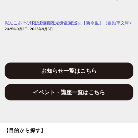
ど
も・
子
泥んこあそび (こひつじ乳児保育園)
移動図書館まちかど号巡回【新今里】（自動車文庫）
育
2025年9月2日
2025年9月3日
て
プ
ラ
ザ
お知らせ一覧はこちら
イベント・講座一覧はこちら
【目的から探す】