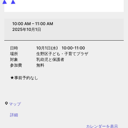
身
10:00 AM
–
11:00 AM
体
2025年10月1日
重
測
日時 10月1日(水) 10:00-11:00
定
場所 生野区子ども・子育てプラザ
①(子
対象 乳幼児と保護者
育
参加費 無料
て
★事前予約なし
プ
ラ
ザ)
生
マップ
野
{title}
詳細
区
子
カレンダーを表示