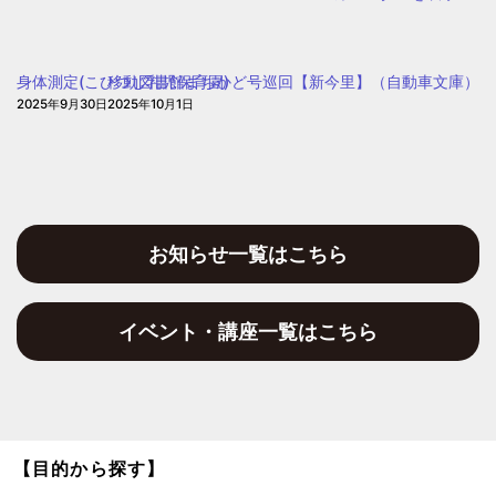
ど
も・
子
身体測定(こひつじ乳児保育園)
移動図書館まちかど号巡回【新今里】（自動車文庫）
育
2025年9月30日
2025年10月1日
て
プ
ラ
ザ
お知らせ一覧はこちら
イベント・講座一覧はこちら
【目的から探す】