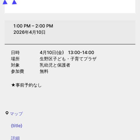
身
1:00 PM
–
2:00 PM
体
2026年4月10日
重
測
日時 4月10日(金) 13:00-14:00
定
場所 生野区子ども・子育てプラザ
②(子
対象 乳幼児と保護者
育
参加費 無料
て
★事前予約なし
プ
ラ
ザ)
生
マップ
野
{title}
区
子
{title}
詳細