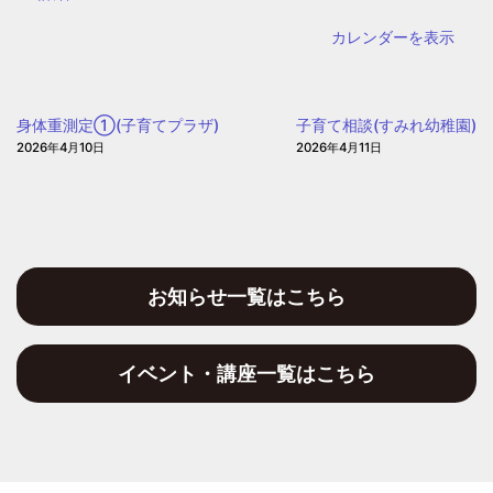
ど
カレンダーを表示
も・
子
育
身体重測定①(子育てプラザ)
子育て相談(すみれ幼稚園)
て
2026年4月10日
2026年4月11日
プ
ラ
ザ
お知らせ一覧はこちら
イベント・講座一覧はこちら