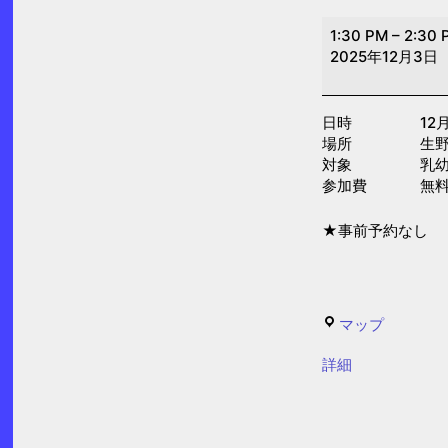
身
1:30 PM
–
2:30 
体
2025年12月3日
重
測
日時 12月3日(水
定
場所 生野区
②(子
対象 乳幼児
育
参加費 無
て
★事前予約なし
プ
ラ
ザ)
生
マップ
野
{title}
詳細
区
子
ど