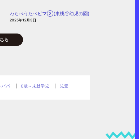
わらべうたベビマ②(東桃谷幼児の園)
2025年12月3日
ちら
レパパ
0歳～未就学児
児童