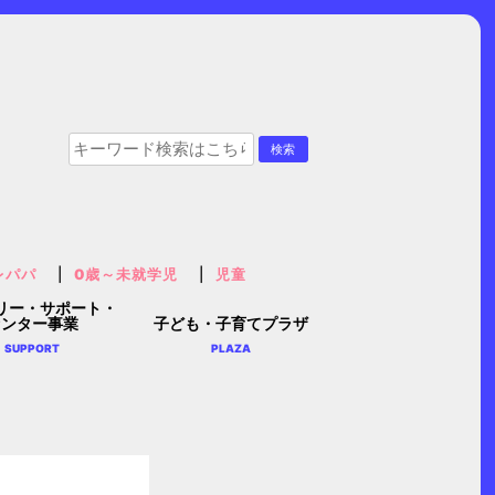
レパパ
0歳～未就学児
児童
リー・サポート・
センター事業
子ども・子育てプラザ
SUPPORT
PLAZA