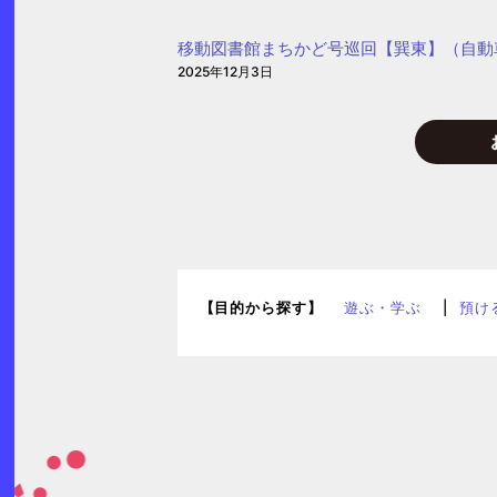
も・
子
移動図書館まちかど号巡回【巽東】（自動
育
2025年12月3日
て
プ
ラ
ザ
【目的から探す】
遊ぶ・学ぶ
預け