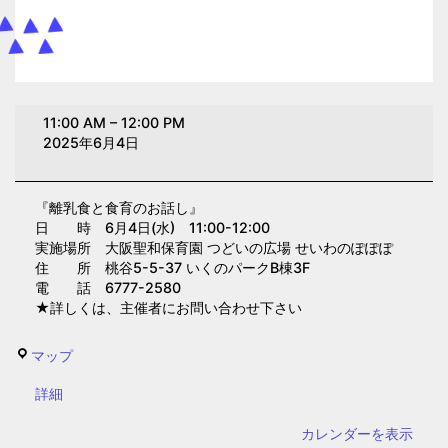
離
11:00 AM
–
12:00 PM
乳
2025年6月4日
食
と
『離乳食と食育のお話し』
食
日 時 6月4日(水) 11:00-12:00
育
実施場所 大阪聖和保育園 つどいの広場 せいわのぽぽぽ
の
住 所 桃谷5-5-37 いくのパークB棟3F
電 話 6777-2580
お
★詳しくは、主催者にお問い合わせ下さい
話
し
せ
マップ
(大
い
阪
{title}
詳細
わ
聖
の
カレンダーを表示
和