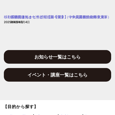
ぽ
保
ぽ
育
ぽ
移動図書館まちかど号巡回【新今里】（中央図書館自動車文庫）
移動図書館まちかど号巡回【巽東】（中央図書館自動車文庫）
園)
2025年6月4日
2025年6月4日
お知らせ一覧はこちら
イベント・講座一覧はこちら
【目的から探す】