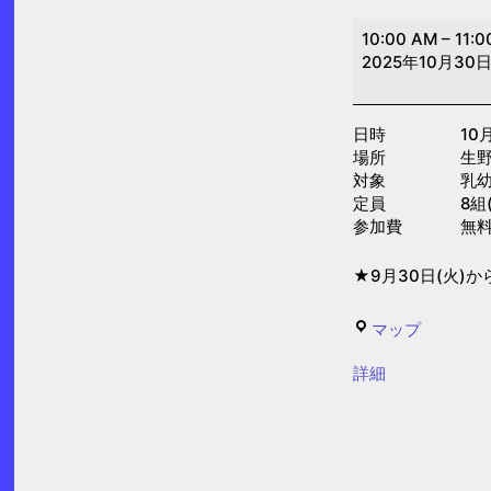
離
10:00 AM
–
11:0
乳
2025年10月30
食
講
日時 10月30日(
座
場所 生野区
(子
対象 乳幼児
育
定員 8組(先
参加費 無
て
プ
★9月30日(火)
ラ
ザ)
生
マップ
野
{title}
詳細
区
子
ど
も・