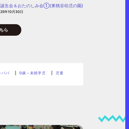
誕生会＆おたのしみ会①(東桃谷幼児の園)
025年10月30日
ちら
レパパ
0歳～未就学児
児童