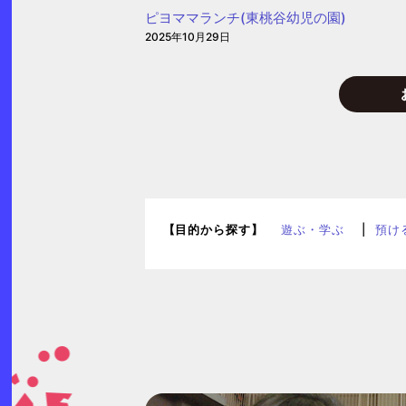
子
ピヨママランチ(東桃谷幼児の園)
育
2025年10月29日
て
プ
ラ
ザ
【目的から探す】
遊ぶ・学ぶ
預け