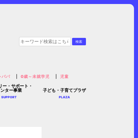
レパパ
0歳～未就学児
児童
リー・サポート・
センター事業
子ども・子育てプラザ
SUPPORT
PLAZA